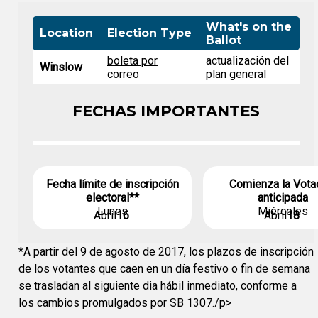
What's on the
Location
Election Type
Ballot
boleta por
actualización del
Winslow
correo
plan general
FECHAS IMPORTANTES
Fecha límite de inscripción
Comienza la Vota
electoral**
anticipada
Lunes
Miércoles
Abril
16
Abril
18
*A partir del 9 de agosto de 2017, los plazos de inscripción
de los votantes que caen en un día festivo o fin de semana
se trasladan al siguiente dia hábil inmediato, conforme a
los cambios promulgados por SB 1307./p>