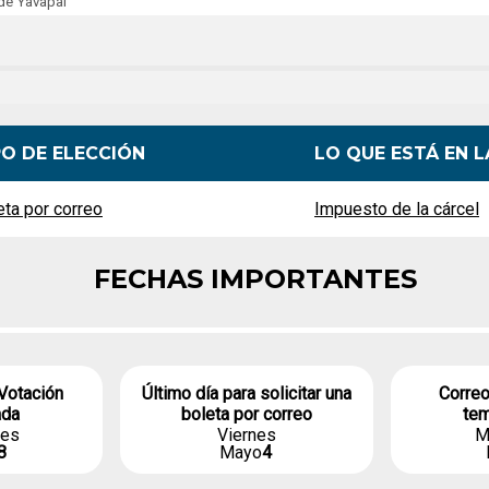
únicamente
candidatos
públicos
independiente
Brújula candidata
de Yavapai
Registro de fiesta
Kits de herramientas
electorales
PO DE ELECCIÓN
LO QUE ESTÁ EN 
eta por correo
Impuesto de la cárcel
FECHAS IMPORTANTES
Votación
Último día para solicitar una
Correo
ada
boleta por correo
tem
les
Viernes
M
8
Mayo
4