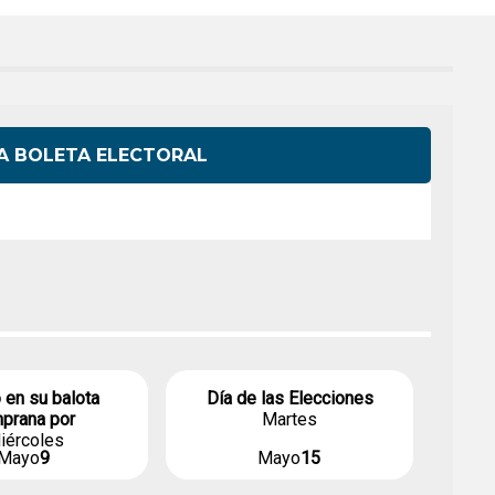
Elevar a mismo nivel
Currículo de Educación
Cívica
LA BOLETA ELECTORAL
 en su balota
Día de las Elecciones
prana por
Martes
iércoles
Mayo
9
Mayo
15