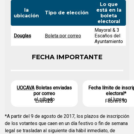
Lo que
la
está en la
Tipo de elección
ubicación
boleta
electoral
Mayoral & 3
Douglas
Boleta por correo
Escaños del
Ayuntamiento
FECHA IMPORTANTE
UOCAVA
Boletas enviadas
Fecha límite de inscri
por correo
electoral*
el sábado
el lunes
Enero
25
Febrero
10
*A partir del 9 de agosto de 2017, los plazos de inscripción
de los votantes que caen en un día festivo o fin de semana
legal se trasladan al siguiente dia hábil inmediato, de