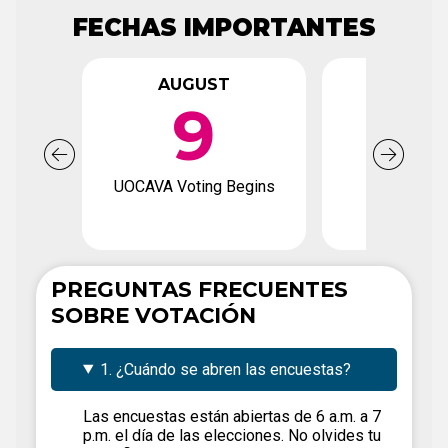
FECHAS IMPORTANTES
AUGUST
AUGU
9
2
UOCAVA Voting Begins
Voter Regi
Deadl
PREGUNTAS FRECUENTES
SOBRE VOTACIÓN
1. ¿Cuándo se abren las encuestas?
Las encuestas están abiertas de 6 a.m. a 7
p.m. el día de las elecciones. No olvides tu