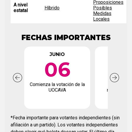
Proposiciones
A nivel
Híbrido
Posibles
estatal
Medidas
Locales
FECHAS IMPORTANTES
JUNIO
JUN
06
2
Comienza la votación de la
Fecha límite
UOCAVA
registro de
*Fecha importante para votantes independientes (sin
afiliación a un partido). Los votantes independientes
deben elegir qué boleta desean votar. El último día