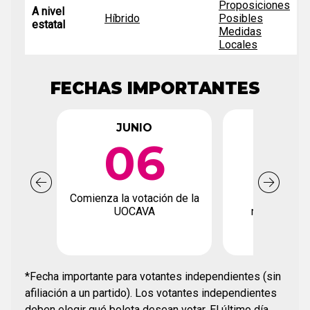
Proposiciones
A nivel
Híbrido
Posibles
estatal
Medidas
Locales
FECHAS IMPORTANTES
JUNIO
JUN
06
2
Comienza la votación de la
Fecha límite
UOCAVA
registro de
*Fecha importante para votantes independientes (sin
afiliación a un partido). Los votantes independientes
deben elegir qué boleta desean votar. El último día