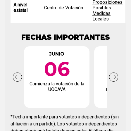
Proposiciones
A nivel
Centro de Votación
Posibles
estatal
Medidas
Locales
FECHAS IMPORTANTES
JUNIO
JUN
06
2
Comienza la votación de la
Fecha límite
UOCAVA
registro de
*Fecha importante para votantes independientes (sin
afiliación a un partido). Los votantes independientes
deben elegir qué boleta desean votar. El último día