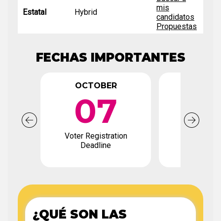
mis
Estatal
Hybrid
candidatos
Propuestas
FECHAS IMPORTANTES
OCTOBER
OCTO
07
0
Voter Registration
Early Votin
Deadline
¿QUÉ SON LAS