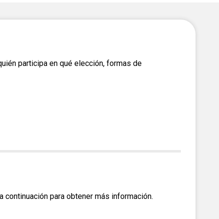
Elevar a mismo nivel
Currículo de Educación
Cívica
uién participa en qué elección, formas de
c a continuación para obtener más información.