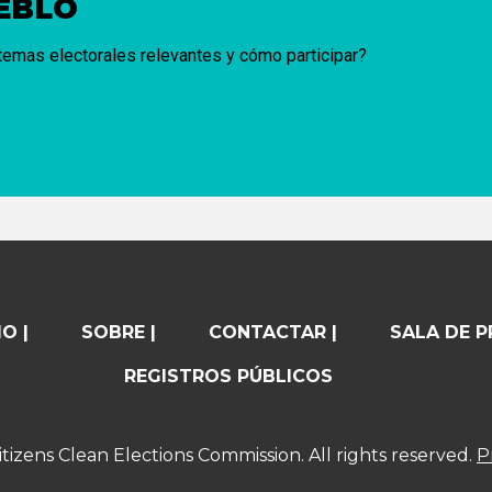
UEBLO
 temas electorales relevantes y cómo participar?
O |
SOBRE |
CONTACTAR |
SALA DE P
REGISTROS PÚBLICOS
tizens Clean Elections Commission. All rights reserved.
P