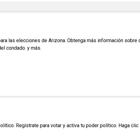
únicamente
candidatos
públicos
independiente
Brújula candidata
Registro de fiesta
Kits de herramientas
electorales
para las elecciones de Arizona. Obtenga más información sobre q
del condado. y más.
lítico. Regístrate para votar y activa tu poder político. Haga cli